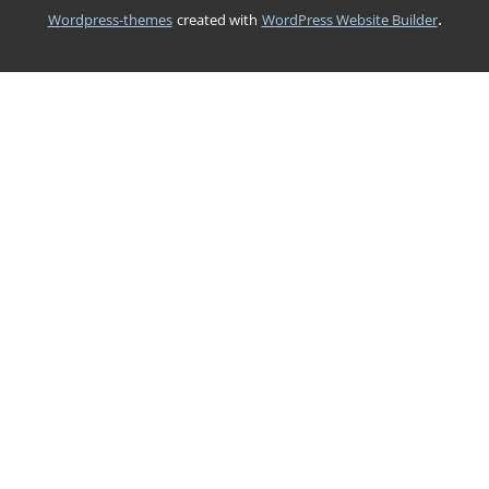
.
wordpress-themes
created with
WordPress Website Builder